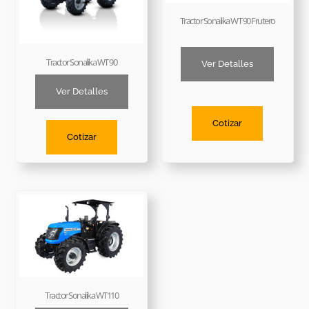
Tractor Sonalika WT 90 Frutero
Tractor Sonalika WT 90
Ver Detalles
Ver Detalles
Cotizar
Cotizar
Tractor Sonalika WT110