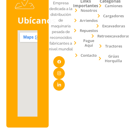
Links
Categorías
Empresa
Importantes
Camiones
dedicada a la
Nosotros
distribución
Cargadores
Ubícanos
Arriendos
de
Excavadoras
maquinaria
Repuestos
pesada de
Retroexcavadora
reconocidos
Pague
fabricantes a
Aquí
Tractores
nivel mundial
Contacto
Grúas
Horquilla