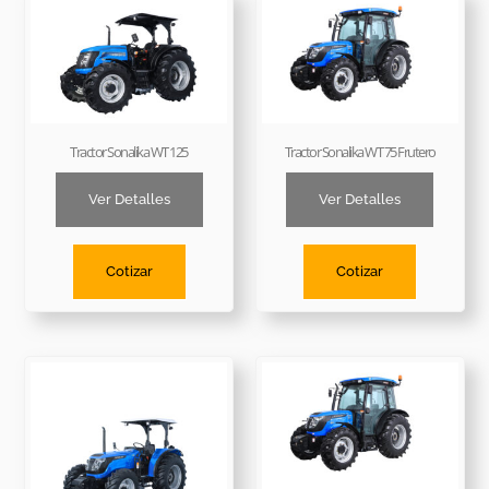
Tractor Sonalika WT 125
Tractor Sonalika WT 75 Frutero
Ver Detalles
Ver Detalles
Cotizar
Cotizar