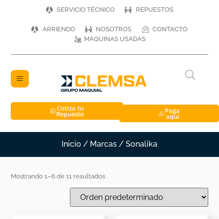
SERVICIO TÉCNICO
REPUESTOS
ARRIENDO
NOSOTROS
CONTACTO
MAQUINAS USADAS
Cotiza tu
Paga
Repuesto
aquí
Inicio
/ Marcas / Sonalika
Mostrando 1–6 de 11 resultados