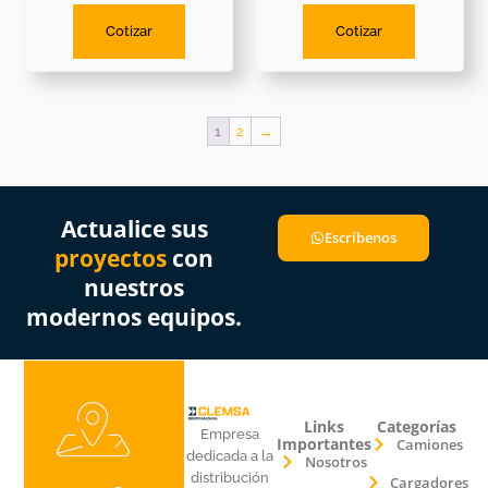
Cotizar
Cotizar
1
2
→
Actualice sus
Escríbenos
proyectos
con
nuestros
modernos equipos.
Links
Categorías
Empresa
Importantes
Camiones
dedicada a la
Nosotros
distribución
Cargadores