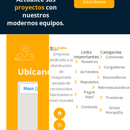
Escríbenos
proyectos
con
nuestros
modernos equipos.
Links
Categorías
Empresa
Importantes
Camiones
dedicada a la
Nosotros
distribución
Cargadores
Ubícanos
Arriendos
de
Excavadoras
maquinaria
Repuestos
pesada de
Retroexcavadora
reconocidos
Pague
fabricantes a
Aquí
Tractores
nivel mundial
Contacto
Grúas
Horquilla