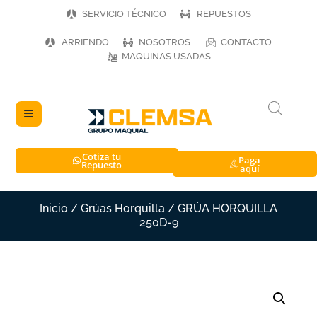
SERVICIO TÉCNICO
REPUESTOS
ARRIENDO
NOSOTROS
CONTACTO
MAQUINAS USADAS
Cotiza tu
Paga
Repuesto
aquí
Inicio
/
Grúas Horquilla
/ GRÚA HORQUILLA
250D-9