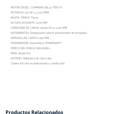
MOTOR DIESEL: CUMMINS QSL-9 (TIER IV)
POTENCIA: 274 HP @ 2.100 RPM
MASTIL TRIPLE: TS470
ALTURA ELEVANTE: 3.470 MM
CAPACIDAD DE CARGA: 25.000 KG @ 1.200 MM
ADITAMENTOS: Desplazador lateral posicionador de horquillas
HORQUILLAS: LARGO 2.450 MM
TRANSMISIÓN: Automática: POWERSHIFT
DIRECCIÓN: Orbitrol hidrostática
PESO: 38.500 KG
SISTEMA: Hidráulico de cinco vías
Cabina full aire acondicionado y calefacción
Productos Relacionados