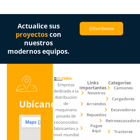
Actualice sus
Escríbenos
proyectos
con
nuestros
modernos equipos.
Links
Categorías
Empresa
Importantes
Camiones
dedicada a la
Nosotros
distribución
Cargadores
Ubícanos
Arriendos
de
Excavadoras
maquinaria
Repuestos
pesada de
Retroexcavadora
reconocidos
Pague
fabricantes a
Aquí
Tractores
nivel mundial