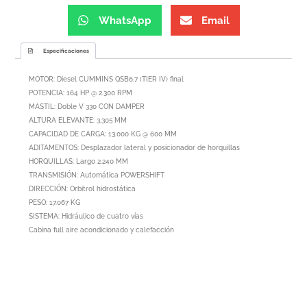
WhatsApp
Email
Especificaciones
MOTOR: Diesel CUMMINS QSB6.7 (TIER IV) final
POTENCIA: 164 HP @ 2.300 RPM
MASTIL: Doble V 330 CON DAMPER
ALTURA ELEVANTE: 3.305 MM
CAPACIDAD DE CARGA: 13.000 KG @ 600 MM
ADITAMENTOS: Desplazador lateral y posicionador de horquillas
HORQUILLAS: Largo 2.240 MM
TRANSMISIÓN: Automática POWERSHIFT
DIRECCIÓN: Orbitrol hidrostática
PESO: 17.067 KG
SISTEMA: Hidráulico de cuatro vías
Cabina full aire acondicionado y calefacción