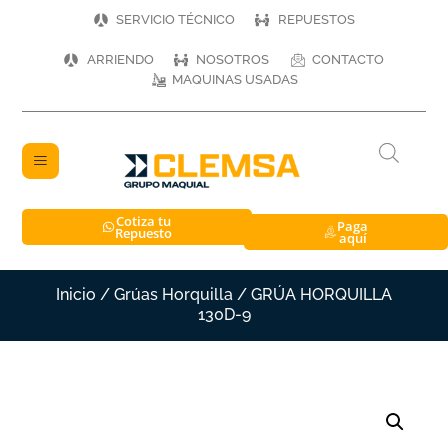
SERVICIO TÉCNICO
REPUESTOS
ARRIENDO
NOSOTROS
CONTACTO
MAQUINAS USADAS
Cotiza tu
Paga
Repuesto
aquí
Inicio
/
Grúas Horquilla
/ GRÚA HORQUILLA
130D-9