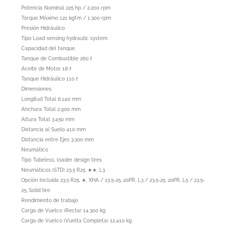
Potencia Nominal 225 hp / 2.200 rpm
Torque Máximo 121 kgf·m / 1.300 rpm
Presión Hidráulico
Tipo Load sensing hydraulic system
Capacidad del tanque
Tanque de Combustible 260 ℓ
Aceite de Motor 18 ℓ
Tanque Hidráulico 110 ℓ
Dimensiones
Longitud Total 8.140 mm
Anchura Total 2.900 mm
Altura Total 3.450 mm
Distancia al Suelo 410 mm
Distancia entre Ejes 3.300 mm
Neumático
Tipo Tubeless, loader design tires
Neumáticos (STD) 23.5 R25, ★★, L3
Opción Incluida 23.5 R25, ★, XHA / 23.5-25, 20PR, L3 / 23.5-25, 20PR, L5 / 23.5-
25, Solid tire
Rendimiento de trabajo
Carga de Vuelco (Recta) 14.300 kg
Carga de Vuelco (Vuelta Completa) 12.410 kg