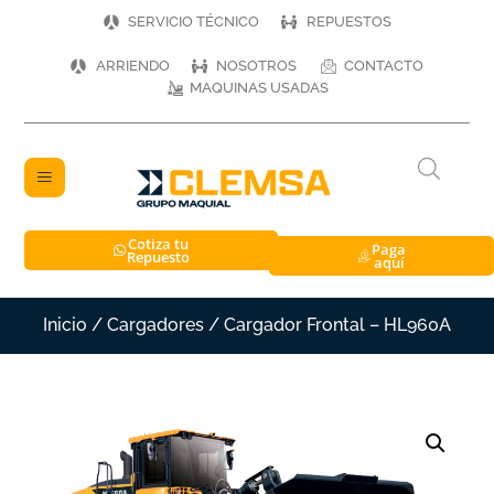
SERVICIO TÉCNICO
REPUESTOS
ARRIENDO
NOSOTROS
CONTACTO
MAQUINAS USADAS
Cotiza tu
Paga
Repuesto
aquí
Inicio
/
Cargadores
/ Cargador Frontal – HL960A