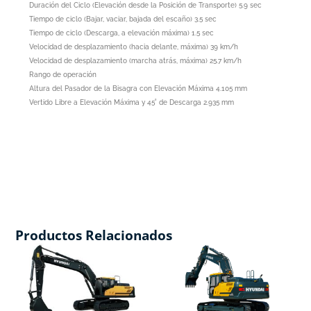
Duración del Ciclo (Elevación desde la Posición de Transporte) 5.9 sec
Tiempo de ciclo (Bajar, vaciar, bajada del escaño) 3.5 sec
Tiempo de ciclo (Descarga, a elevación máxima) 1.5 sec
Velocidad de desplazamiento (hacia delante, máxima) 39 km/h
Velocidad de desplazamiento (marcha atrás, máxima) 25.7 km/h
Rango de operación
Altura del Pasador de la Bisagra con Elevación Máxima 4.105 mm
Vertido Libre a Elevación Máxima y 45˚ de Descarga 2.935 mm
Productos Relacionados