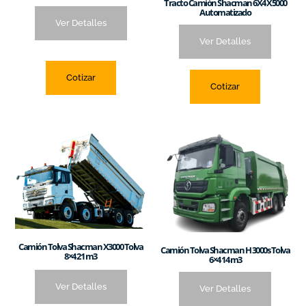
Tracto Camión Shacman 6X4 X5000
Automatizado
Ver Detalles
Ver Detalles
Cotizar
Cotizar
Camión Tolva Shacman X3000 Tolva
Camión Tolva Shacman H 3000s Tolva
8×4 21 m3
6×4 14 m3
Ver Detalles
Ver Detalles