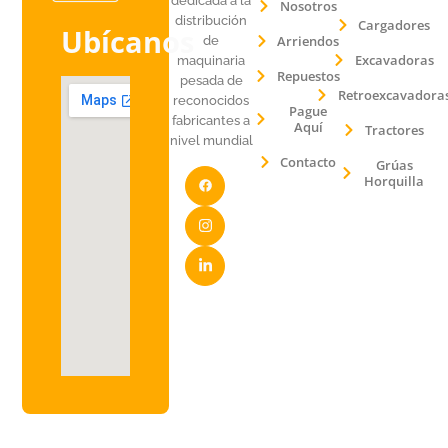
dedicada a la
Nosotros
distribución
Cargadores
Ubícanos
Arriendos
de
Excavadoras
maquinaria
Repuestos
pesada de
Retroexcavadora
reconocidos
Pague
fabricantes a
Aquí
Tractores
nivel mundial
Contacto
Grúas
Horquilla